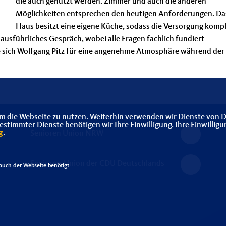
die auch genutzt werden. Zimmer und auch die anderen
Möglichkeiten entsprechen den heutigen Anforderungen. Da
Haus besitzt eine eigene Küche, sodass die Versorgung kompl
 ausführliches Gespräch, wobei alle Fragen fachlich fundiert
sich Wolfgang Pitz für eine angenehme Atmosphäre während der
m die Webseite zu nutzen. Weiterhin verwenden wir Dienste von D
timmter Dienste benötigen wir Ihre Einwilligung. Ihre Einwilligu
g
.
Senioren Union NRW
Senioren-Union der CDU Deutschlands
uch der Webseite benötigt.