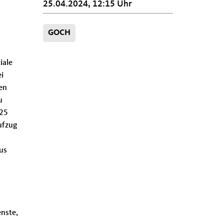
25.04.2024, 12:15 Uhr
GOCH
iale
i
en
u
,25
ufzug
us
enste,