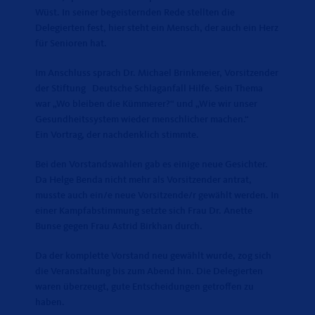
Wüst. In seiner begeisternden Rede stellten die
Delegierten fest, hier steht ein Mensch, der auch ein Herz
für Senioren hat.
Im Anschluss sprach Dr. Michael Brinkmeier, Vorsitzender
der Stiftung Deutsche Schlaganfall Hilfe. Sein Thema
war „Wo bleiben die Kümmerer?“ und „Wie wir unser
Gesundheitssystem wieder menschlicher machen.“
Ein Vortrag, der nachdenklich stimmte.
Bei den Vorstandswahlen gab es einige neue Gesichter.
Da Helge Benda nicht mehr als Vorsitzender antrat,
musste auch ein/e neue Vorsitzende/r gewählt werden. In
einer Kampfabstimmung setzte sich Frau Dr. Anette
Bunse gegen Frau Astrid Birkhan durch.
Da der komplette Vorstand neu gewählt wurde, zog sich
die Veranstaltung bis zum Abend hin. Die Delegierten
waren überzeugt, gute Entscheidungen getroffen zu
haben.