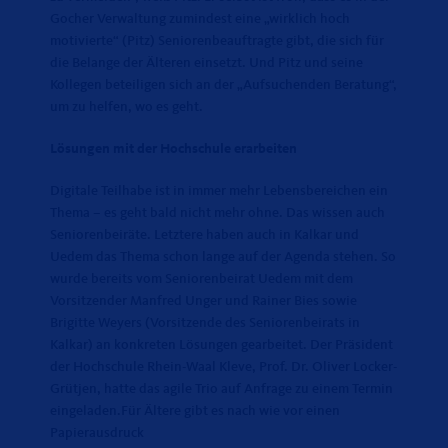
Gocher Verwaltung zumindest eine „wirklich hoch
motivierte“ (Pitz) Seniorenbeauftragte gibt, die sich für
die Belange der Älteren einsetzt. Und Pitz und seine
Kollegen beteiligen sich an der „Aufsuchenden Beratung“,
um zu helfen, wo es geht.
Lösungen mit der Hochschule erarbeiten
Digitale Teilhabe ist in immer mehr Lebensbereichen ein
Thema – es geht bald nicht mehr ohne. Das wissen auch
Seniorenbeiräte. Letztere haben auch in Kalkar und
Uedem das Thema schon lange auf der Agenda stehen. So
wurde bereits vom Seniorenbeirat Uedem mit dem
Vorsitzender Manfred Unger und Rainer Bies sowie
Brigitte Weyers (Vorsitzende des Seniorenbeirats in
Kalkar) an konkreten Lösungen gearbeitet. Der Präsident
der Hochschule Rhein-Waal Kleve, Prof. Dr. Oliver Locker-
Grütjen, hatte das agile Trio auf Anfrage zu einem Termin
eingeladen.Für Ältere gibt es nach wie vor einen
Papierausdruck