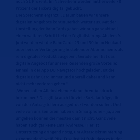
noch 51 Prozent. Im Nahverkehr werden mittlerweile 78
Prozent der Tickets digital gebucht.
Die Sprecherin ergänzt: „Darum bauen wir unsere
digitalen Angebote kontinuierlich weiter aus. Mit der
Umstellung der BahnCards gehen wir nun ganz aktuell
einen weiteren Schritt bei der Digitalisierung. Ab dem 9.
Juni werden wir die BahnCards 25 und 50 beim Neukauf
oder bei der Verlängerung bestehender Abonnements als
rein digitales Produkt ausgeben. Gerade hier hat das
digitale Angebot für unsere Reisenden große Vorteile:
einmal in der App DB Navigator hochgeladen, ist die
digitale BahnCard immer und überall dabei und kann
nicht mehr verloren gehen.“
Woher sollen Alleinstehende dann ihren Ausdruck
bekommen? Das gilt ja auch für viele Sozialanträge, die
von den Antragstellern ausgedruckt werden sollen. Und
viele von uns Senioren haben ein Smartphone – ja, aber
umgehen können die meisten damit nicht. Ganz viele
haben auch gar keine Email-Adresse. Hier ist
Unterstützung dringend nötig, um Altersdiskriminierung
zu vermeiden“, weiß Pitz. Er selbst ist froh, dass es in der