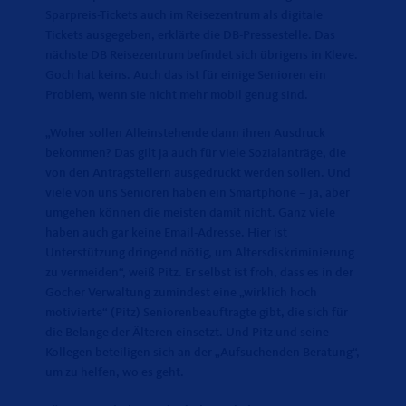
Sparpreis-Tickets auch im Reisezentrum als digitale
Tickets ausgegeben, erklärte die DB-Pressestelle. Das
nächste DB Reisezentrum befindet sich übrigens in Kleve.
Goch hat keins. Auch das ist für einige Senioren ein
Problem, wenn sie nicht mehr mobil genug sind.
Woher sollen Alleinstehende dann ihren Ausdruck
bekommen? Das gilt ja auch für viele Sozialanträge, die
von den Antragstellern ausgedruckt werden sollen. Und
viele von uns Senioren haben ein Smartphone – ja, aber
umgehen können die meisten damit nicht. Ganz viele
haben auch gar keine Email-Adresse. Hier ist
Unterstützung dringend nötig, um Altersdiskriminierung
zu vermeiden“, weiß Pitz. Er selbst ist froh, dass es in der
Gocher Verwaltung zumindest eine „wirklich hoch
motivierte“ (Pitz) Seniorenbeauftragte gibt, die sich für
die Belange der Älteren einsetzt. Und Pitz und seine
Kollegen beteiligen sich an der „Aufsuchenden Beratung“,
um zu helfen, wo es geht.