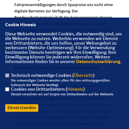
Fahrpreisermäßigungen durch Sparpreise uns nicht ohne
digitale Barrieren zur Verfügung. Die
Bundesarbeitsgemeinschaft der Seniorenorganisationen
(Bagso) fordert zurecht von der Deutschen Bahn auch
Cookie Hinweis
den analogen Zugang zu allen Angeboten der Bahn. Es ist
Diese Webseite verwendet Cookies, die notwendig sind, um
ein Unding, dass Menschen von günstigen Angeboten
die Webseite zu nutzen. Weiterhin verwenden wir Dienste
ausgeschlossen werden, nur weil sie nicht über die
von Drittanbietern, die uns helfen, unser Webangebot zu
verbessern (Website-Optimierung). Für die Verwendung
neueste Technologie verfügen. Bahnfahren ist für alle da
bestimmter Dienste benötigen wir Ihre Einwilligung. Ihre
und nicht auf die Generation Smartphone beschränkt.“
Einwilligung können Sie jederzeit widerrufen. Weitere
Informationen finden Sie in unserer
Datenschutzerklärung
.
Bahncards 25 und 50 nicht mehr als Plastikkarte
Technisch notwendige Cookies (
Übersicht
)
Auf Anfrage der NRZ erklärte eine Bahnsprecherin der in
Die notwendigen Cookies werden allein für den ordnungsgemäßen
Gebrauch der Webseite benötigt.
Berlin ansässigen Pressestelle: „Ganz klar: Auch in
Cookies von Drittanbietern (
Hinweis
)
Zukunft kann die BahnCard in analoger Form – dann als
Derzeit verzichten wir auf Scripte von Drittanbietern auf der Webseite.
Papierausdruck – mitgeführt werden. Wir versenden
lediglich keine Plastikkarten mehr. Das spart 30 Tonnen
Einverstanden
Plastikmüll pro Jahr.“ Außerdem würden heute 90 Prozent
aller Fernverkehr-Tickets digital über bahn.de oder die
App DB Navigator gekauft. Vor zehn Jahren waren es