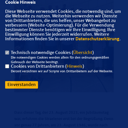
Cookie Hinweis
Diese Webseite verwendet Cookies, die notwendig sind, um
die Webseite zu nutzen. Weiterhin verwenden wir Dienste
von Drittanbietern, die uns helfen, unser Webangebot zu
verbessern (Website-Optimierung). Für die Verwendung
bestimmter Dienste benötigen wir Ihre Einwilligung. Ihre
Einwilligung können Sie jederzeit widerrufen. Weitere
Informationen finden Sie in unserer
Datenschutzerklärung
.
Technisch notwendige Cookies (
Übersicht
)
Die notwendigen Cookies werden allein für den ordnungsgemäßen
Gebrauch der Webseite benötigt.
Cookies von Drittanbietern (
Hinweis
)
Derzeit verzichten wir auf Scripte von Drittanbietern auf der Webseite.
Einverstanden
Dass dieser Tag, der 23. August 2023, ein Jubiläumstag
war, erfuhren die Straelener erst bei der Begrüßung. Denn
vor genau 77 Jahren, am 23. August 1946, wurde nach