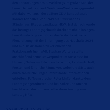
den Zerstörungen des 2. Weltkriegs im großen Saal der
Firma Henkel das Land Nordrhein-Westfalen gegründet.
Mit dabei war auch der spätere CDU-Bundeskanzler
Konrad Adenauer. Von 1949 bis 1988 war das
Ständehaus Sitz des Landtages NRW. Erst danach wurde
das heutige Landtagsgebäude direkt am Rhein bezogen.
Eine Stunde lang verfolgten die Gäste die aktuelle
Plenarsitzung mit der Einbringung des Haushalts 2024
und mit Diskussionen zu verschiedenen
Fraktionsanträgen. MdL Stephan Wolters stellte
anschließend seine Schwerpunkte im Ausschuss für
Umwelt, Natur- und Verbraucherschutz, Landwirtschaft,
Forsten und ländliche Räume vor, wobei die Gäste auch
durch zahlreiche Fragen interessante Informationen
erhielten. SU Teamsprecher Peter Linßen dankte dem
Landtagsabgeordneten und bei Kaffee und Kuchen
beschlossen die Blumenstädter ihren Ausflug zum
Landtag NRW.
26.08.2023, 15:32 Uhr