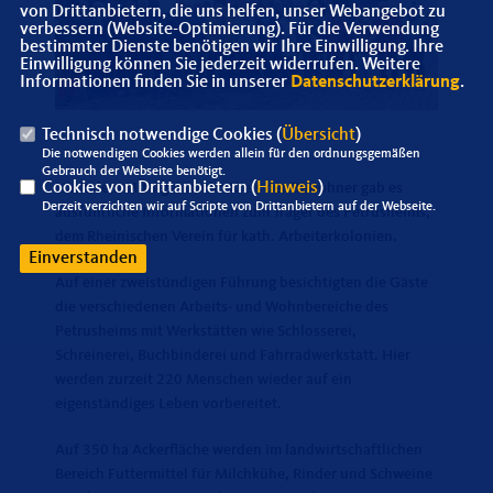
von Drittanbietern, die uns helfen, unser Webangebot zu
verbessern (Website-Optimierung). Für die Verwendung
bestimmter Dienste benötigen wir Ihre Einwilligung. Ihre
Einwilligung können Sie jederzeit widerrufen. Weitere
Informationen finden Sie in unserer
Datenschutzerklärung
.
Technisch notwendige Cookies (
Übersicht
)
Die notwendigen Cookies werden allein für den ordnungsgemäßen
Gebrauch der Webseite benötigt.
Cookies von Drittanbietern (
Hinweis
)
Nach dem Mittagessen im Kreis der Bewohner gab es
Derzeit verzichten wir auf Scripte von Drittanbietern auf der Webseite.
ausführliche Informationen zum Träger des Petrusheims,
dem Rheinischen Verein für kath. Arbeiterkolonien.
Einverstanden
Auf einer zweistündigen Führung besichtigten die Gäste
die verschiedenen Arbeits- und Wohnbereiche des
Petrusheims mit Werkstätten wie Schlosserei,
Schreinerei, Buchbinderei und Fahrradwerkstatt. Hier
werden zurzeit 220 Menschen wieder auf ein
eigenständiges Leben vorbereitet.
Auf 350 ha Ackerfläche werden im landwirtschaftlichen
Bereich Futtermittel für Milchkühe, Rinder und Schweine