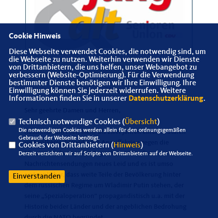
Cookie Hinweis
Diese Webseite verwendet Cookies, die notwendig sind, um
die Webseite zu nutzen. Weiterhin verwenden wir Dienste
von Drittanbietern, die uns helfen, unser Webangebot zu
verbessern (Website-Optimierung). Für die Verwendung
bestimmter Dienste benötigen wir Ihre Einwilligung. Ihre
Ukraine – Gestern, Heute, Morgen“
Einwilligung können Sie jederzeit widerrufen. Weitere
Informationen finden Sie in unserer
Datenschutzerklärung
.
Sehr geehrte Damen und Herren,
Technisch notwendige Cookies (
Übersicht
)
Die notwendigen Cookies werden allein für den ordnungsgemäßen
Russland führt seit mehr als zwei Jahren einen brutalen
Gebrauch der Webseite benötigt.
und völkerrechtswidrigen Angriffskrieg gegen die
Cookies von Drittanbietern (
Hinweis
)
Ukraine. Nahezu jeden Tag sehen wir in den
Derzeit verzichten wir auf Scripte von Drittanbietern auf der Webseite.
Nachrichtensendungen neues Leid und es ist umso
erstaunlicher, dass weite Teile der Bevölkerung hinter
Einverstanden
dem russischen Regime um Wladimir Putin stehen, der
seine „Spezialoperation“ propagandistisch u.a. mit der
Historie beider Länder und der angeblichen Bedrohung
durch die NATO begründet.