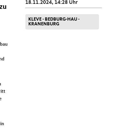
18.11.2024, 14:28 Uhr
zu
KLEVE - BEDBURG-HAU -
KRANENBURG
nbau
und
n
itt
e
in