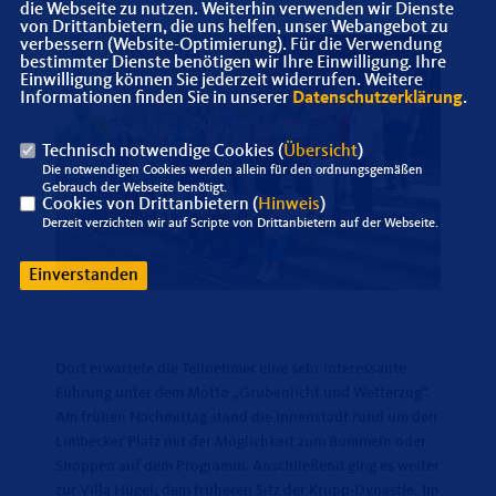
die Webseite zu nutzen. Weiterhin verwenden wir Dienste
von Drittanbietern, die uns helfen, unser Webangebot zu
verbessern (Website-Optimierung). Für die Verwendung
bestimmter Dienste benötigen wir Ihre Einwilligung. Ihre
Einwilligung können Sie jederzeit widerrufen. Weitere
Informationen finden Sie in unserer
Datenschutzerklärung
.
Technisch notwendige Cookies (
Übersicht
)
Die notwendigen Cookies werden allein für den ordnungsgemäßen
Gebrauch der Webseite benötigt.
Cookies von Drittanbietern (
Hinweis
)
Derzeit verzichten wir auf Scripte von Drittanbietern auf der Webseite.
Einverstanden
Dort erwartete die Teilnehmer eine sehr interessante
Führung unter dem Motto „Grubenlicht und Wetterzug“.
Am frühen Nachmittag stand die Innenstadt rund um den
Limbecker Platz mit der Möglichkeit zum Bummeln oder
Shoppen auf dem Programm. Anschließend ging es weiter
zur Villa Hügel, dem früheren Sitz der Krupp-Dynastie. Im