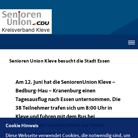
Senioren Union Kleve besucht die Stadt Essen
Am 12. Juni hat die SeniorenUnion Kleve –
Bedburg-Hau – Kranenburg einen
Tagesausflug nach Essen unternommen. Die
38 Teilnehmer trafen sich um 8:00 Uhr in
Kleve und fuhren mit dem Bus bei
strahlendem Sonnenschein zur Zeche
Cookie Hinweis
Zollverein nach Essen.
Diese Webseite verwendet Cookies, die notwendig sind, um