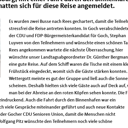
atten sich für diese Reise angemeldet.
Es wurden zwei Busse nach Rees gechartert, damit die Teilne
stressfrei die Reise antreten konnten. In Goch verabschiedete
der CDU und FDP-Bürgermeisterkandidat für Goch, Stephan
Luyven von den Teilnehmern und wünschte einen schönen Tag
Rees angekommen wartete die nächste Überraschung, hier
wünschte unser Landtagsabgeordneter Dr. Günther Bergma
eine gute Reise. Auf dem Schiff waren die Tische mit einem kl
Frühstück eingedeckt, womit sich die Gäste stärken konnten.
Wettergott meinte es gut der Gruppe und ließ auch die Sonne
scheinen. Deshalb hielten sich viele Gäste auch auf Deck auf,
man bei der Abreise an den roten Köpfen sehen konnte. Die F
indruckend. Auch die Fahrt durch den Binnenhafen war ein
ch viele Gespräche miteinander geführt und auch neue Kontakte
en der Gocher CDU Senioren Union, damit die Menschen nicht
olfgang Pitz wünschte den Teilnehmern noch viele schöne