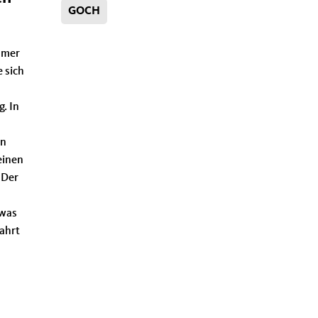
GOCH
hmer
 sich
. In
nn
einen
 Der
 was
ahrt