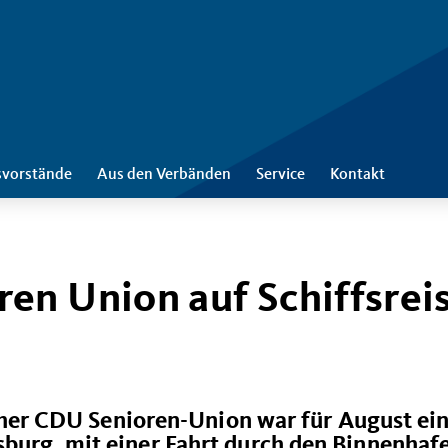
svorstände
Aus den Verbänden
Service
Kontakt
en Union auf Schiffsrei
r CDU Senioren-Union war für August ei
sburg, mit einer Fahrt durch den Binnenhaf