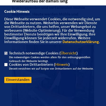
Wiederaufbau der damals lang
brachliegenden und verfallenden Mühle
Cookie Hinweis
begonnen. Heute werden Mühle und
Diese Webseite verwendet Cookies, die notwendig sind, um
Backhaus von einem engagierten Team
die Webseite zu nutzen. Weiterhin verwenden wir Dienste
von Drittanbietern, die uns helfen, unser Webangebot zu
ehrenamtlicher Helfer betrieben und am
verbessern (Website-Optimierung). Für die Verwendung
Leben erhalten.
bestimmter Dienste benötigen wir Ihre Einwilligung. Ihre
Einwilligung können Sie jederzeit widerrufen. Weitere
Informationen finden Sie in unserer
Datenschutzerklärung
.
Technisch notwendige Cookies (
Übersicht
)
Die notwendigen Cookies werden allein für den ordnungsgemäßen
Gebrauch der Webseite benötigt.
Cookies von Drittanbietern (
Hinweis
)
Derzeit verzichten wir auf Scripte von Drittanbietern auf der Webseite.
Einverstanden