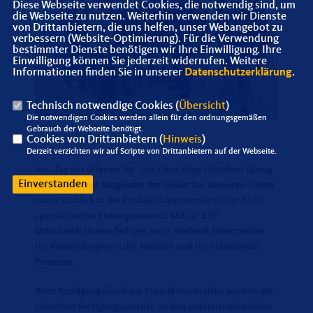
Diese Webseite verwendet Cookies, die notwendig sind, um
die Webseite zu nutzen. Weiterhin verwenden wir Dienste
von Drittanbietern, die uns helfen, unser Webangebot zu
verbessern (Website-Optimierung). Für die Verwendung
bestimmter Dienste benötigen wir Ihre Einwilligung. Ihre
Einwilligung können Sie jederzeit widerrufen. Weitere
Informationen finden Sie in unserer
Datenschutzerklärung
.
Technisch notwendige Cookies (
Übersicht
)
Die notwendigen Cookies werden allein für den ordnungsgemäßen
Gebrauch der Webseite benötigt.
Cookies von Drittanbietern (
Hinweis
)
Derzeit verzichten wir auf Scripte von Drittanbietern auf der Webseite.
Am „Tag der offenen Tür“ der Clear Edge Filtration Group
Einverstanden
konnten einige Mitglieder der Gelderner Senioren-Union
einen Einblick in die Produktionsprozesse dieser hoch
spezialisierten Firma gewinnen. Mit ca. 130
Mitarbeiter/innen fertigen sie in Walbeck Filtermedien
für Anwendungen in der Medizin und für industrielle
Prozesse.
Beim Rundgang durch die Produktionshallen wurden die
einzelnen Fertigungsschritte an den unterschiedlichsten