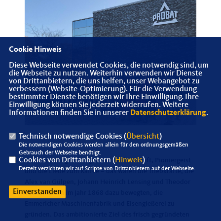
Cookie Hinweis
Diese Webseite verwendet Cookies, die notwendig sind, um
die Webseite zu nutzen. Weiterhin verwenden wir Dienste
von Drittanbietern, die uns helfen, unser Webangebot zu
verbessern (Website-Optimierung). Für die Verwendung
bestimmter Dienste benötigen wir Ihre Einwilligung. Ihre
Einwilligung können Sie jederzeit widerrufen. Weitere
Informationen finden Sie in unserer
Datenschutzerklärung
.
Technisch notwendige Cookies (
Übersicht
)
Die notwendigen Cookies werden allein für den ordnungsgemäßen
Gebrauch der Webseite benötigt.
Cookies von Drittanbietern (
Hinweis
)
Kaufmannstugend, Ingenieursleidenschaft, Pioniergeist
Derzeit verzichten wir auf Scripte von Drittanbietern auf der Webseite.
und die Liebe zum Kaffee – das waren die Triebkräfte, die
Alex van Gülpen, Johann Heinrich Lensing und Theodor
Einverstanden
von Gimborn im Jahr 1868 dazu bewegten, die
Emmericher Maschinenfabrik und Eisengießerei zu
gründen. Das ambitionierte Ziel des frisch gegründeten