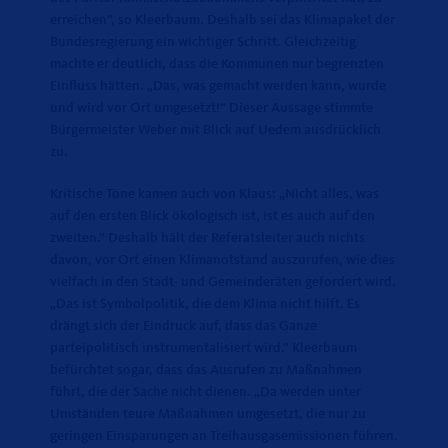
erreichen“, so Kleerbaum. Deshalb sei das Klimapaket der
Bundesregierung ein wichtiger Schritt. Gleichzeitig
machte er deutlich, dass die Kommunen nur begrenzten
Einfluss hätten. „Das, was gemacht werden kann, wurde
und wird vor Ort umgesetzt!“ Dieser Aussage stimmte
Bürgermeister Weber mit Blick auf Uedem ausdrücklich
zu.
Kritische Töne kamen auch von Klaus: „Nicht alles, was
auf den ersten Blick ökologisch ist, ist es auch auf den
zweiten.“ Deshalb hält der Referatsleiter auch nichts
davon, vor Ort einen Klimanotstand auszurufen, wie dies
vielfach in den Stadt- und Gemeinderäten gefordert wird.
Das ist Symbolpolitik, die dem Klima nicht hilft. Es
drängt sich der Eindruck auf, dass das Ganze
parteipolitisch instrumentalisiert wird.“ Kleerbaum
befürchtet sogar, dass das Ausrufen zu Maßnahmen
führt, die der Sache nicht dienen. „Da werden unter
Umständen teure Maßnahmen umgesetzt, die nur zu
geringen Einsparungen an Treihausgasemissionen führen.